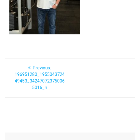
Navigation
Previous
Previous:
post:
de
196951280_1955043724
49453_34247072375006
l’article
5016_n