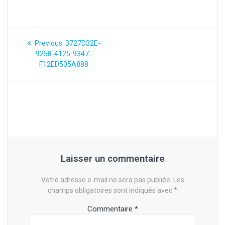
Navigation
Previous
Previous:
3727D32E-
post:
de
9258-4125-9347-
F12ED505A888
l’article
Laisser un commentaire
Votre adresse e-mail ne sera pas publiée.
Les
champs obligatoires sont indiqués avec
*
Commentaire
*