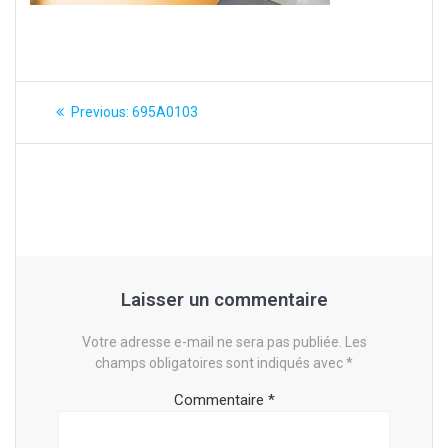
Navigation
Previous
Previous:
695A0103
post:
de
l’article
Laisser un commentaire
Votre adresse e-mail ne sera pas publiée.
Les
champs obligatoires sont indiqués avec
*
Commentaire
*