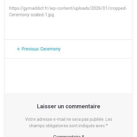
https://gymaddict.fr/wp-content/uploads/2026/01/cropped-
Ceremony-scaled-1.jpg
Navigation
Previous
Previous:
Ceremony
post:
de
l’article
Laisser un commentaire
Votre adresse e-mail ne sera pas publiée.
Les
champs obligatoires sont indiqués avec
*