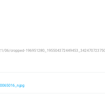
s/2021/06/cropped-196951280_195504372449453_34247072375
065016_n.jpg