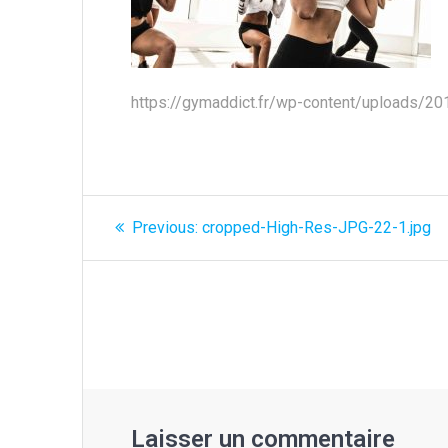
https://gymaddict.fr/wp-content/uploads/2
Navigation
Previous
Previous:
cropped-High-Res-JPG-22-1.jpg
post:
de
l’article
Laisser un commentaire