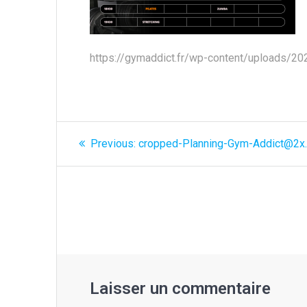
https://gymaddict.fr/wp-content/uploads/
Navigation
Previous
Previous:
cropped-Planning-Gym-Addict@2x
post:
de
l’article
Laisser un commentaire