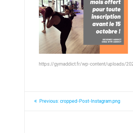
https://gymaddict.fr/wp-content/uploads/2
Navigation
Previous
Previous:
cropped-Post-Instagram.png
post:
de
l’article