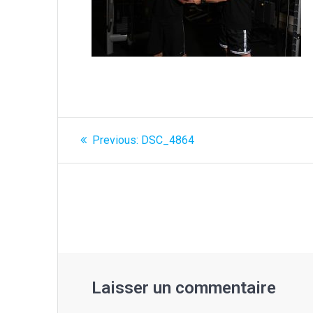
Navigation
Previous
Previous:
DSC_4864
post:
de
l’article
Laisser un commentaire