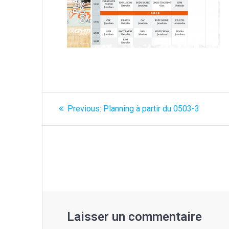
Navigation
Previous
Previous:
Planning à partir du 0503-3
post:
de
l’article
Laisser un commentaire